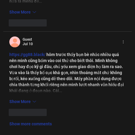
nữa là menu để…
Show More
Like
Reply
Guest
Jul 10
https://gg88.black/
 hôm trước thấy bạn bè nhắc nhiều quá 
nên mình cũng bấm vào coi thử cho biết thôi. Mình không 
chơi hay đọc kỹ gì đâu, chủ yếu xem giao diện họ làm ra sao. 
Vừa vào là thấy bố cục khá gọn, nhìn thoáng mắt chứ không 
bị rối, kéo xuống cũng dễ theo dõi. Mấy phần nội dung được 
chia thành từng khối riêng nên mình lướt nhanh vẫn hiểu đại 
khái đang ở đoạn nào. Cái…
Show More
Like
Reply
Show more comments