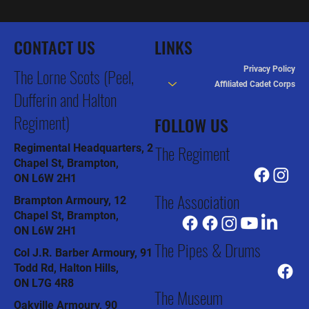
CONTACT US
LINKS
Privacy Policy
The Lorne Scots (Peel,
Affiliated Cadet Corps
Dufferin and Halton
Regiment)
FOLLOW US
The Regiment
Regimental Headquarters, 2
Chapel St, Brampton,
ON L6W 2H1
The Association
Brampton Armoury, 12
Chapel St, Brampton,
ON L6W 2H1
The Pipes & Drums
Col J.R. Barber Armoury, 91
Todd Rd, Halton Hills,
ON L7G 4R8
The Museum
Oakville Armoury, 90