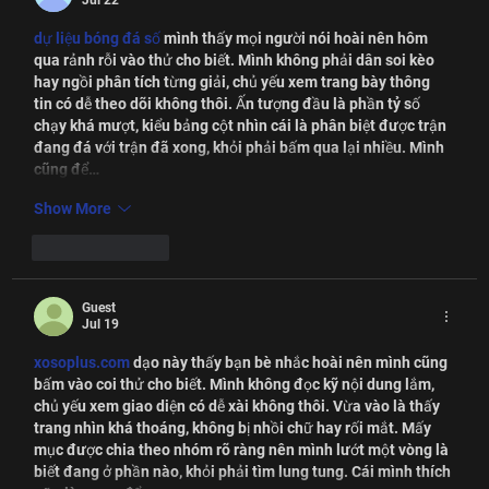
Jul 22
dự liệu bóng đá số
 mình thấy mọi người nói hoài nên hôm 
qua rảnh rỗi vào thử cho biết. Mình không phải dân soi kèo 
hay ngồi phân tích từng giải, chủ yếu xem trang bày thông 
tin có dễ theo dõi không thôi. Ấn tượng đầu là phần tỷ số 
chạy khá mượt, kiểu bảng cột nhìn cái là phân biệt được trận 
đang đá với trận đã xong, khỏi phải bấm qua lại nhiều. Mình 
cũng để…
Show More
Like
Reply
Guest
Jul 19
xosoplus.com
 dạo này thấy bạn bè nhắc hoài nên mình cũng 
bấm vào coi thử cho biết. Mình không đọc kỹ nội dung lắm, 
chủ yếu xem giao diện có dễ xài không thôi. Vừa vào là thấy 
trang nhìn khá thoáng, không bị nhồi chữ hay rối mắt. Mấy 
mục được chia theo nhóm rõ ràng nên mình lướt một vòng là 
biết đang ở phần nào, khỏi phải tìm lung tung. Cái mình thích 