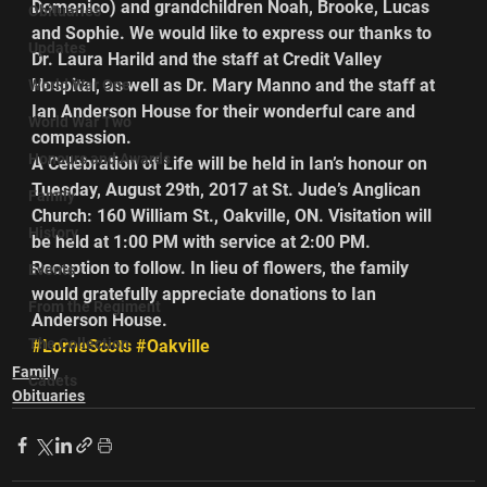
Domenico) and grandchildren Noah, Brooke, Lucas 
Obituaries
and Sophie. We would like to express our thanks to 
Updates
Dr. Laura Harild and the staff at Credit Valley 
Hospital, as well as Dr. Mary Manno and the staff at 
World War One
Ian Anderson House for their wonderful care and 
World War Two
compassion.
Honours and Awards
A Celebration of Life will be held in Ian’s honour on 
Tuesday, August 29th, 2017 at St. Jude’s Anglican 
Family
Church: 160 William St., Oakville, ON. Visitation will 
History
be held at 1:00 PM with service at 2:00 PM. 
Reception to follow. In lieu of flowers, the family 
Events
would gratefully appreciate donations to Ian 
From the Regiment
Anderson House.
The Collection
#LorneScots
#Oakville
Family
Cadets
Obituaries