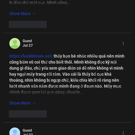
bị dồn chữ một cục. Mình cũng…
Show More
Like
Reply
Guest
Jul 27
https://luck88com.net/
 thấy bạn bè nhắc nhiều quá nên mình 
cũng bấm vô coi thử cho biết thôi. Mình không đọc kỹ nội 
dung gì đâu, chủ yếu xem giao diện có dễ nhìn không vì mình 
hay ngại mấy trang rối rắm. Vào cái là thấy bố cục khá 
thoáng, nhìn không bị ngợp chữ, kiểu chia khối rõ ràng nên 
lướt nhanh vẫn nắm được mình đang ở đoạn nào. Mấy mục 
chính được gom lại gọn gàng, chuyển…
Show More
Like
Reply
Guest