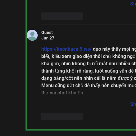
Sh
Like
Reply
Guest
Jun 27
https://keonhacai5.ws/
 dạo này thấy mọi n
biết, kiểu xem giao diện thôi chứ không ngồ
khá gọn, nhìn không bị rối mắt như nhiều ch
thành từng khối rõ ràng, lướt xuống vẫn dễ t
dạng bảng/cột nên nhìn cái là nắm được ý c
Menu cũng đặt chỗ dễ thấy nên chuyển mục
thử vài phút khá ổn…
Sh
Like
Reply