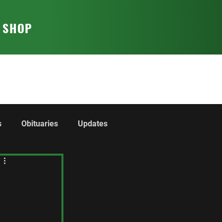
T SHOP
s
Obituaries
Updates
rom the Regiment
The Collection
Cadets