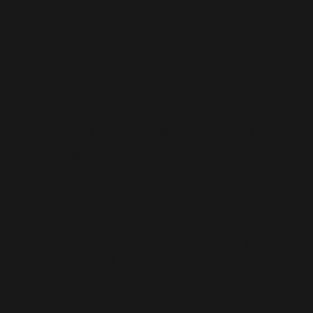
CONTACT US
The Lorne Scots (Peel, Dufferin and Halton
Regiment)
Regimental Headquarters, 2 Chapel St, Brampton,
ON L6W 2H1
Brampton Armoury, 12 Chapel St, Brampton,
ON L6W 2H1
Col J.R. Barber Armoury, 91 Todd Rd, Halton Hills,
ON L7G 4R8
Oakville Armoury, 90 Thomas St, Oakville, ON L6J
3A6