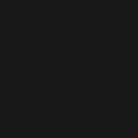
recruiting@lornescots.ca
media@lornescots.ca
Lorne Scots Regimental Association
C/o The Lorne Scots (Peel, Dufferin and Halton
Reg't) Regimental Headquarters
2 Chapel St, Brampton, ON L6W 2H1
president@lornescots.ca
Lorne Scots Regimental Museum
55 Queen St E, Brampton, ON L6W 2A8
(905) 456-2945
museum@lornescots.ca
DECLARATION
The content appearing on this website is produced by the Lorne
Scots Regimental Association and does not necessarily reflect the
views or policies of the Lorne Scots Regiment, the Government of
Canada, the Canadian Armed Forces, or the Department of National
Defence.