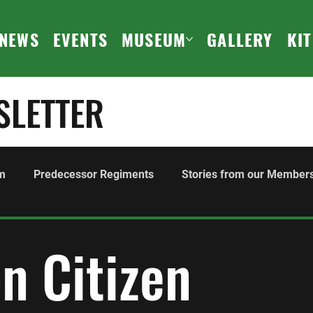
NEWS
EVENTS
MUSEUM
GALLERY
KI
SLETTER
m
Predecessor Regiments
Stories from our Member
ours and Awards
Family
History
Events
F
n Citizen