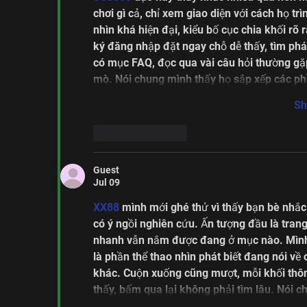
chơi gì cả, chỉ xem giao diện với cách họ tr
nhìn khá hiện đại, kiểu bố cục chia khối rõ 
ký đăng nhập đặt ngay chỗ dễ thấy, tìm phát
có mục FAQ, đọc qua vài câu hỏi thường gặp
mò. Nói chung mình thấy họ sắp xếp các p
Sh
Like
Reply
Guest
Jul 09
XX88
 mình mới ghé thử vì thấy bạn bè nhắc
có ý ngồi nghiên cứu. Ấn tượng đầu là tran
nhanh vẫn nắm được đang ở mục nào. Mình t
là phần thể thao nhìn phát biết đang nói về
khác. Cuộn xuống cũng mượt, mỗi khối thông
thấy, bấm qua lại không phải tìm lâu. Nói 