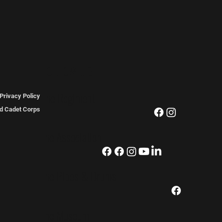
FOLLOW US
The Regiment
Privacy Policy
ted Cadet Corps
The Association
The Pipes & Drums
The Museum