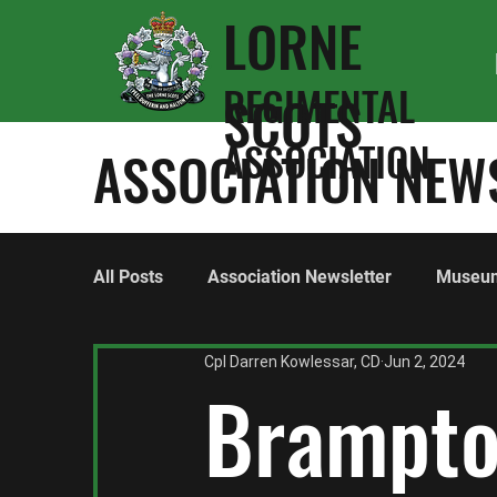
LORNE
REGIMENTAL
SCOTS
ASSOCIATION
ASSOCIATION NEW
All Posts
Association Newsletter
Museu
Cpl Darren Kowlessar, CD
Jun 2, 2024
World War One
World War Two
Hon
Brampto