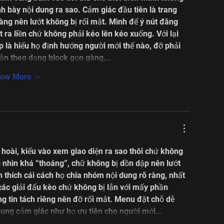
ình bày nội dung ra sao. Cảm giác đầu tiên là trang 
ràng nên lướt không bị rối mắt. Mình để ý nút đăng 
 ra liền chứ không phải kéo lên kéo xuống. Với lại 
 là hiểu họ định hướng người mới thế nào, đỡ phải 
hần theo dạng block gọn gàng,…
ow More
 hoài, kiểu vào xem giao diện ra sao thôi chứ không 
g nhìn khá “thoáng”, chữ không bị dồn dập nên lướt 
hích cái cách họ chia nhóm nội dung rõ ràng, nhất 
 các giải đấu kèo chứ không bị lẫn với mấy phần 
 tin tách riêng nên đỡ rối mắt. Menu đặt chỗ dễ 
chung cảm giác như họ ưu tiên cho người mới…